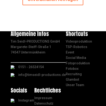
Allgemeine Infos
Shortcuts
Tim Seidl-PRODUCTIONS GmbH
Videoproduktion
Margarete-Steiff-Straße 1
TSP-Robotics
74547 Untermünkheim
Event
Social Media
Fotoproduktion
0151 - 26524154
Fotobox
Recruiting
info@timseidl-productions.de
Glambot
Unser Team
Socials
Rechtliches
Impressum
Instagram
Datenschutz