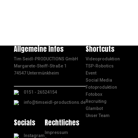
Allgemeine Infos
Shortcuts
Tim Seidl-PRODUCTIONS GmbH
Videoproduktion
Margarete-Steiff-Straße 1
TSP-Robotics
74547 Untermünkheim
Event
Social Media
Fotoproduktion
0151 - 26524154
Fotobox
Recruiting
info@timseidl-productions.de
Glambot
Unser Team
Socials
Rechtliches
Impressum
Instagram