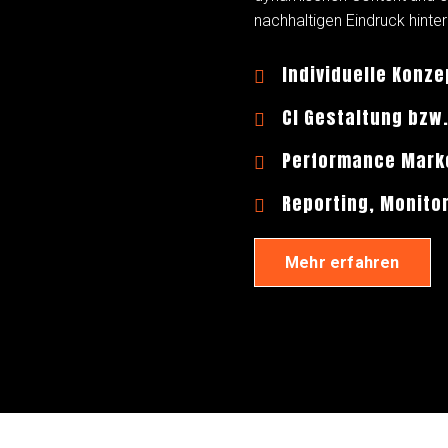
nachhaltigen Eindruck hinter
Individuelle Konze

CI Gestaltung bzw

Performance Mark

Reporting, Monito

Mehr erfahren