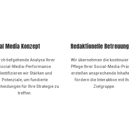
al Media Konzept
Redaktionelle Betreuung
rch tiefgehende Analyse Ihrer
Wir übernehmen die kontinuier
Social-Media-Performance
Pflege Ihrer Social-Media-Prä
dentifizieren wir Stärken und
erstellen ansprechende Inhalt
Potenziale, um fundierte
fördern die Interaktion mit Ih
heidungen für Ihre Strategie zu
Zielgruppe.
treffen.