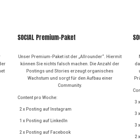
SOCIAL Premium-Paket
SO
r
Unser Premium-Paket ist der „Allrounder“. Hiermit
der
können Sie nichts falsch machen. Die Anzahl der
da
net
Postings und Stories erzeugt organisches
Wachstum und sorgt für den Aufbau einer
Pr
Community.
Con
Content pro Woche:
3 x
2 x Posting auf Instagram
3 x
1 x Posting auf Linkedln
3 x
2 x Posting auf Facebook
2 x