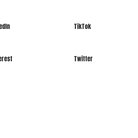
edIn
TikTok
erest
Twitter