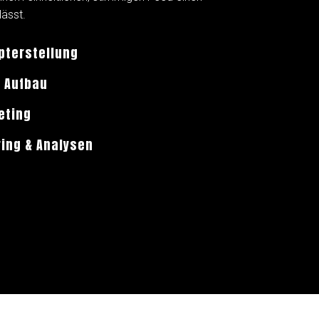
lässt.
pterstellung
. Aufbau
eting
ring & Analysen