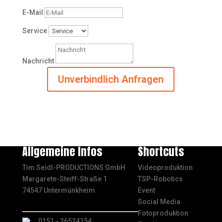
E-Mail
Service
Nachricht
Unverbindlich Anfragen
Allgemeine Infos
Shortcuts
Tim Seidl-PRODUCTIONS GmbH
Videoproduktion
Margarete-Steiff-Straße 1
TSP-Robotics
74547 Untermünkheim
Event
Social Media
Fotoproduktion
0151 - 26524154