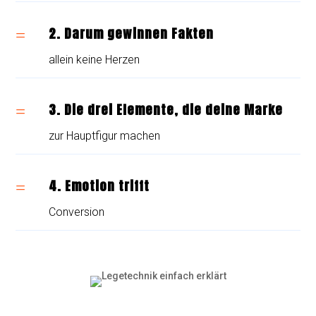
2. Darum gewinnen Fakten
=
allein keine Herzen
3. Die drei Elemente, die deine Marke
=
zur Hauptfigur machen
4. Emotion trifft
=
Conversion