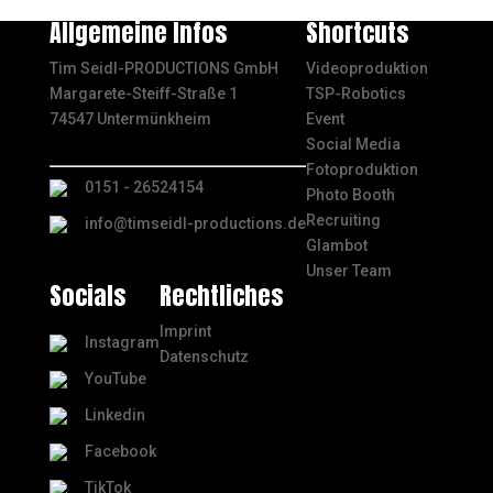
Allgemeine Infos
Shortcuts
Tim Seidl-PRODUCTIONS GmbH
Videoproduktion
Margarete-Steiff-Straße 1
TSP-Robotics
74547 Untermünkheim
Event
Social Media
Fotoproduktion
0151 - 26524154
Photo Booth
Recruiting
info@timseidl-productions.de
Glambot
Unser Team
Socials
Rechtliches
Imprint
Instagram
Datenschutz
YouTube
Linkedin
Facebook
TikTok